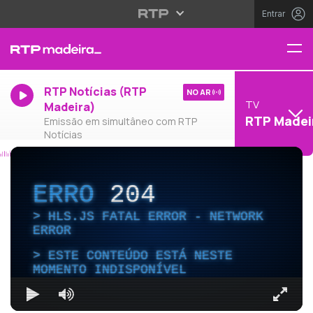
Entrar
RTP Notícias (RTP
NO AR
TV
Madeira)
RTP Madei
Emissão em simultâneo com RTP
Notícias
ERRO
204
HLS.JS FATAL ERROR - NETWORK
ERROR
ESTE CONTEÚDO ESTÁ NESTE
MOMENTO INDISPONÍVEL