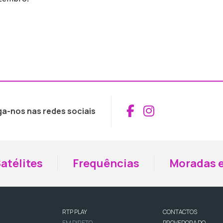
Aceder ao Fac
Aceder ao I
ga-nos nas redes sociais
atélites
Frequências
Moradas e
RTP PLAY
CONTACTOS
EM DIRETO
PROVEDORA DO