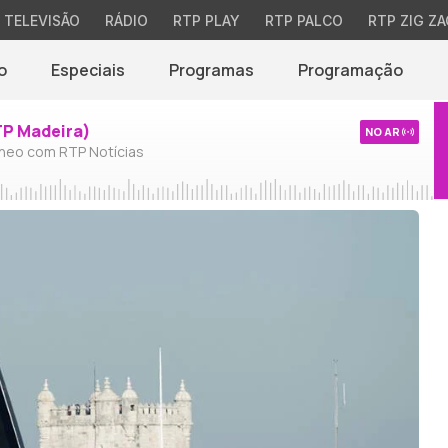
TELEVISÃO
RÁDIO
RTP PLAY
RTP PALCO
RTP ZIG ZA
o
Especiais
Programas
Programação
TP Madeira)
NO AR
neo com RTP Notícias