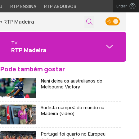
G
RTP ENSINA
RTP ARQUIVOS
Entrar
+ RTP Madeira
TV
RTP Madeira
Pode também gostar
Nani deixa os australianos do
Melbourne Victory
Surfista campeã do mundo na
Madeira (vídeo)
Portugal foi quarto no Europeu