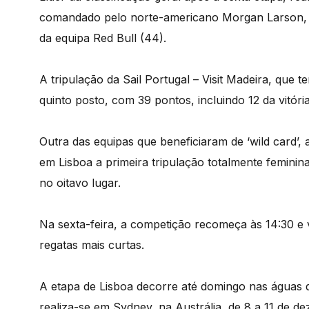
comandado pelo norte-americano Morgan Larson, fo
da equipa Red Bull (44).
A tripulação da Sail Portugal – Visit Madeira, que 
quinto posto, com 39 pontos, incluindo 12 da vitóri
Outra das equipas que beneficiaram de ‘wild card’
em Lisboa a primeira tripulação totalmente feminin
no oitavo lugar.
Na sexta-feira, a competição recomeça às 14:30 e v
regatas mais curtas.
A etapa de Lisboa decorre até domingo nas águas do
realiza-se em Sydney, na Austrália, de 8 a 11 de d