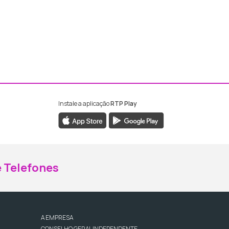
Instale a aplicação
RTP Play
ebook da RTP Madeira
nstagram da RTP Madeira
 Telefones
A EMPRESA
CONSELHO GERAL INDEPENDENTE