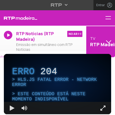
Entrar
RTP Notícias (RTP
NO AR
TV
Madeira)
RTP Madei
Emissão em simultâneo com RTP
Notícias
ERRO
204
HLS.JS FATAL ERROR - NETWORK
ERROR
ESTE CONTEÚDO ESTÁ NESTE
MOMENTO INDISPONÍVEL