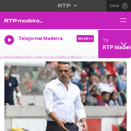
Entrar
Telejornal Madeira
NO AR
TV
RTP Madei