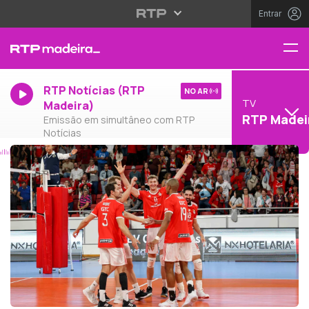
Entrar
RTP Notícias (RTP
NO AR
TV
Madeira)
RTP Madei
Emissão em simultâneo com RTP
Notícias