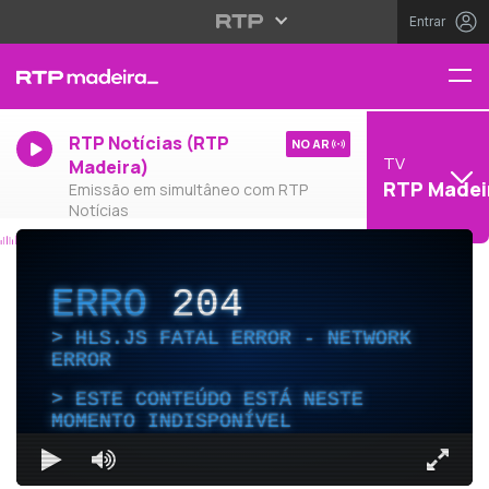
Entrar
RTP Notícias (RTP
NO AR
TV
Madeira)
RTP Madei
Emissão em simultâneo com RTP
Notícias
ERRO
204
HLS.JS FATAL ERROR - NETWORK
ERROR
ESTE CONTEÚDO ESTÁ NESTE
MOMENTO INDISPONÍVEL