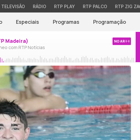
TELEVISÃO
RÁDIO
RTP PLAY
RTP PALCO
RTP ZIG ZA
o
Especiais
Programas
Programação
TP Madeira)
NO AR
neo com RTP Notícias