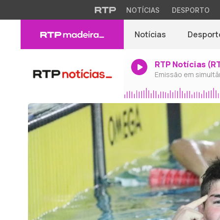
NOTÍCIAS
DESPORTO
Notícias
Desport
RTP Notícias (R
Emissão em simultâ