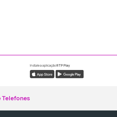
Instale a aplicação
RTP Play
ebook da RTP Madeira
nstagram da RTP Madeira
 Telefones