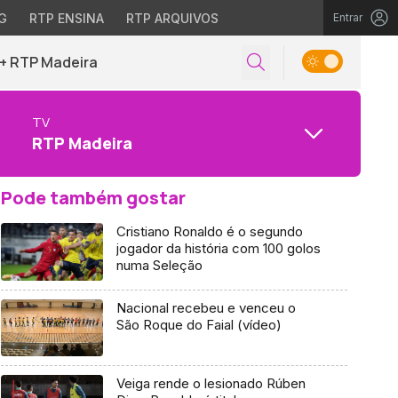
G
RTP ENSINA
RTP ARQUIVOS
Entrar
+ RTP Madeira
TV
RTP Madeira
Pode também gostar
Cristiano Ronaldo é o segundo
jogador da história com 100 golos
numa Seleção
Nacional recebeu e venceu o
São Roque do Faial (vídeo)
Veiga rende o lesionado Rúben