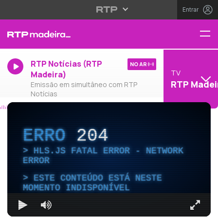
Entrar
RTP Notícias (RTP
NO AR
TV
Madeira)
RTP Madei
Emissão em simultâneo com RTP
Notícias
ERRO
204
HLS.JS FATAL ERROR - NETWORK
ERROR
ESTE CONTEÚDO ESTÁ NESTE
MOMENTO INDISPONÍVEL