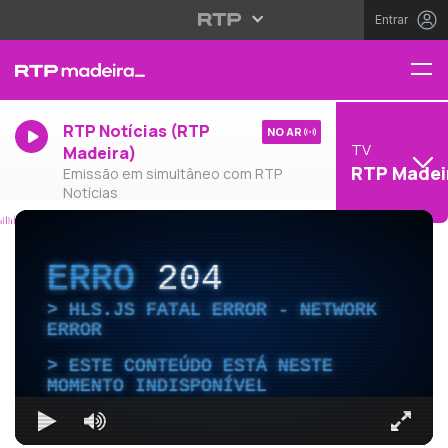
Entrar
RTP Notícias (RTP
NO AR
TV
Madeira)
RTP Madei
Emissão em simultâneo com RTP
Notícias
ERRO
204
HLS.JS FATAL ERROR - NETWORK
ERROR
ESTE CONTEÚDO ESTÁ NESTE
MOMENTO INDISPONÍVEL