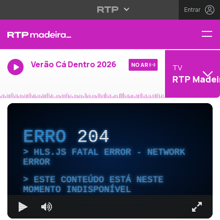
Entrar
Verão Cá Dentro 2026
NO AR
TV
RTP Madei
ERRO
204
HLS.JS FATAL ERROR - NETWORK
ERROR
ESTE CONTEÚDO ESTÁ NESTE
MOMENTO INDISPONÍVEL