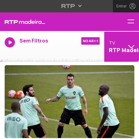
Entrar
Sem Filtros
NO AR
TV
RTP Madei