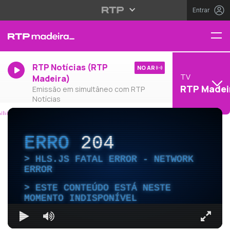
Entrar
RTP Notícias (RTP
NO AR
TV
Madeira)
RTP Madei
Emissão em simultâneo com RTP
Notícias
ERRO
204
HLS.JS FATAL ERROR - NETWORK
ERROR
ESTE CONTEÚDO ESTÁ NESTE
MOMENTO INDISPONÍVEL