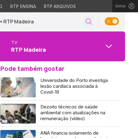
G
RTP ENSINA
RTP ARQUIVOS
Entrar
+ RTP Madeira
TV
RTP Madeira
Pode também gostar
Universidade do Porto investiga
lesão cardíaca associada à
Covid-19
Dezoito técnicos de saúde
ambiental com atualizações na
remuneração (vídeo)
ANA financia isolamento de