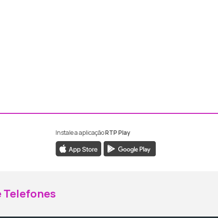
Instale a aplicação
RTP Play
ebook da RTP Madeira
nstagram da RTP Madeira
 Telefones