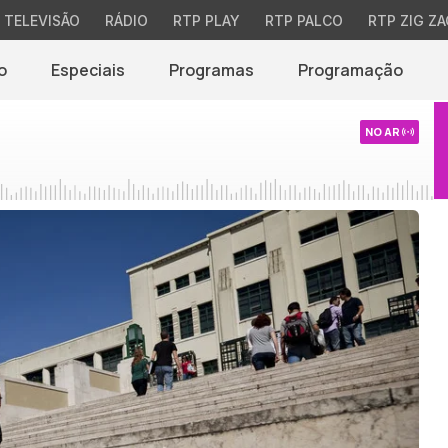
TELEVISÃO
RÁDIO
RTP PLAY
RTP PALCO
RTP ZIG ZA
o
Especiais
Programas
Programação
NO AR