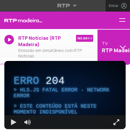
Entrar
RTP Notícias (RTP
NO AR
TV
Madeira)
RTP Madei
Emissão em simultâneo com RTP
Notícias
ERRO
204
HLS.JS FATAL ERROR - NETWORK
ERROR
ESTE CONTEÚDO ESTÁ NESTE
MOMENTO INDISPONÍVEL