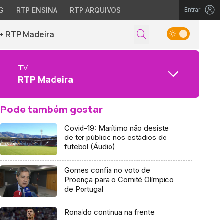
G
RTP ENSINA
RTP ARQUIVOS
Entrar
+ RTP Madeira
TV
RTP Madeira
Pode também gostar
Covid-19: Marítimo não desiste
de ter público nos estádios de
futebol (Áudio)
Gomes confia no voto de
Proença para o Comité Olímpico
de Portugal
Ronaldo continua na frente