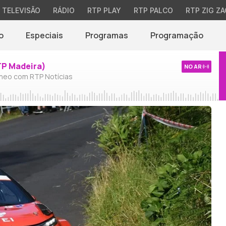
TELEVISÃO
RÁDIO
RTP PLAY
RTP PALCO
RTP ZIG ZA
o
Especiais
Programas
Programação
TP Madeira)
NO AR
neo com RTP Notícias