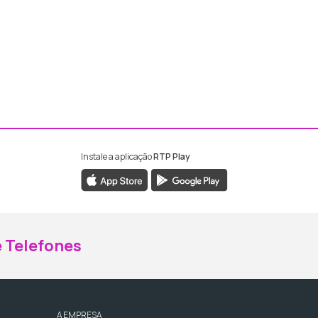
Instale a aplicação
RTP Play
ebook da RTP Madeira
nstagram da RTP Madeira
 Telefones
A EMPRESA