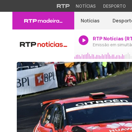
NOTÍCIAS
DESPORTO
Notícias
Desport
RTP Notícias (R
Emissão em simultâ