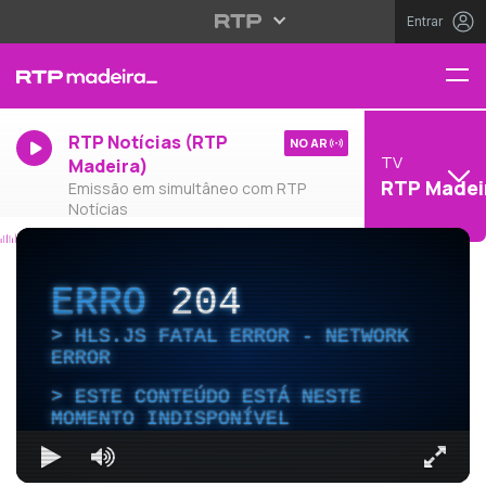
Entrar
RTP Notícias (RTP
NO AR
TV
Madeira)
RTP Madei
Emissão em simultâneo com RTP
Notícias
ERRO
204
HLS.JS FATAL ERROR - NETWORK
ERROR
ESTE CONTEÚDO ESTÁ NESTE
MOMENTO INDISPONÍVEL