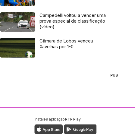
Campedelli voltou a vencer uma
prova especial de classificação
(vídeo)
Câmara de Lobos venceu
Xavelhas por 1-0
PUB
Instale a aplicação
RTP Play
ebook da RTP Madeira
nstagram da RTP Madeira