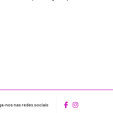
Aceder ao Fac
Aceder ao I
ga-nos nas redes sociais