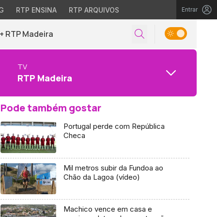
G
RTP ENSINA
RTP ARQUIVOS
Entrar
+ RTP Madeira
TV
RTP Madeira
Pode também gostar
Portugal perde com República
Checa
Mil metros subir da Fundoa ao
Chão da Lagoa (vídeo)
Machico vence em casa e