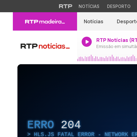
NOTÍCIAS
DESPORTO
Notícias
Desport
RTP Notícias (R
Emissão em simultâ
ERRO
204
HLS.JS FATAL ERROR - NETWORK E