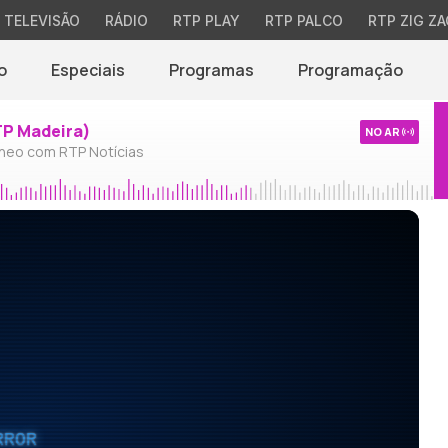
TELEVISÃO
RÁDIO
RTP PLAY
RTP PALCO
RTP ZIG ZA
o
Especiais
Programas
Programação
TP Madeira)
NO AR
neo com RTP Notícias
RROR