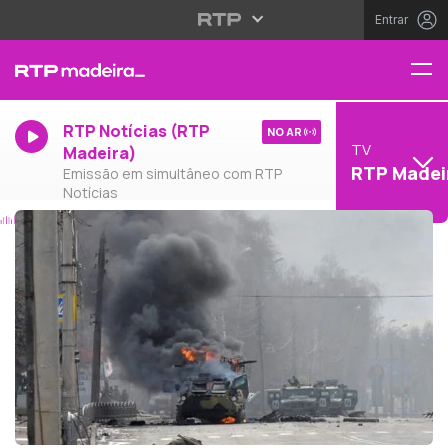
Entrar
RTP Notícias (RTP
NO AR
TV
Madeira)
RTP Madei
Emissão em simultâneo com RTP
Notícias