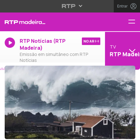
Entrar
RTP Notícias (RTP
NO AR
TV
Madeira)
RTP Madei
Emissão em simultâneo com RTP
Notícias