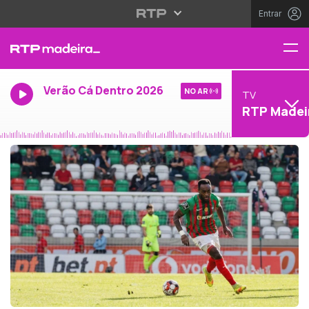
Entrar
Verão Cá Dentro 2026
NO AR
TV
RTP Madei