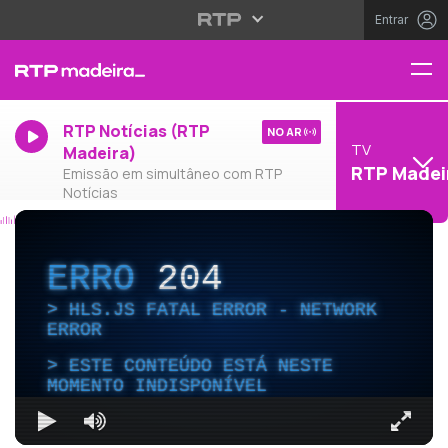
Entrar
RTP Notícias (RTP
NO AR
TV
Madeira)
RTP Madei
Emissão em simultâneo com RTP
Notícias
ERRO
204
HLS.JS FATAL ERROR - NETWORK
ERROR
ESTE CONTEÚDO ESTÁ NESTE
MOMENTO INDISPONÍVEL