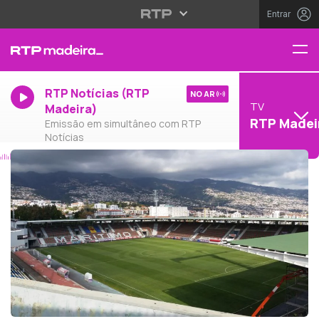
Entrar
RTP Notícias (RTP
NO AR
TV
Madeira)
RTP Madei
Emissão em simultâneo com RTP
Notícias