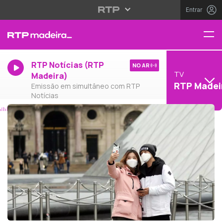
Entrar
RTP Notícias (RTP
NO AR
TV
Madeira)
RTP Madei
Emissão em simultâneo com RTP
Notícias