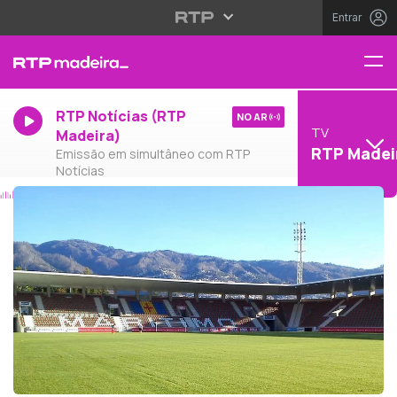
Entrar
RTP Notícias (RTP
NO AR
TV
Madeira)
RTP Madei
Emissão em simultâneo com RTP
Notícias