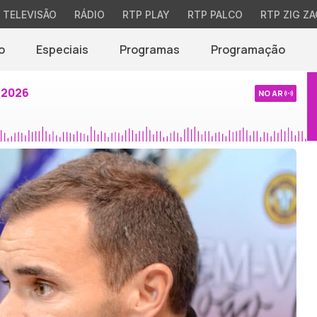
TELEVISÃO
RÁDIO
RTP PLAY
RTP PALCO
RTP ZIG ZA
o
Especiais
Programas
Programação
 2026
NO AR