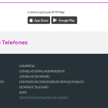
Instale a aplicação
RTP Play
ebook da RTP Madeira
nstagram da RTP Madeira
 Telefones
A EMPRESA
CONSELHO GERAL INDEPENDENTE
CONSELHO DE OPINIÃO
NTE
CONTRATO DE CONCESSÃO DO SERVIÇO PÚBLICO
DE RÁDIO E TELEVISÃO
RGPD
GESTÃO DAS DEFINIÇÕES DE COOKIES