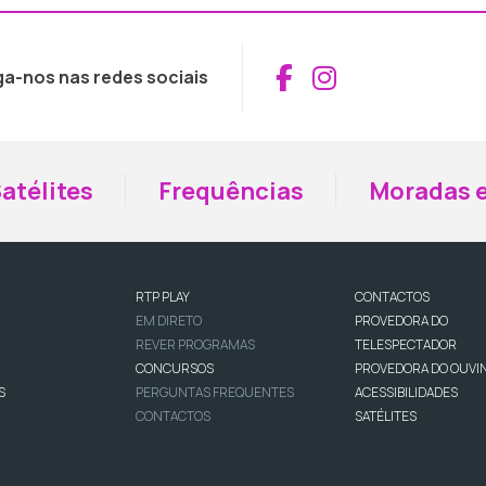
Aceder ao Fac
Aceder ao I
ga-nos nas redes sociais
atélites
Frequências
Moradas e
RTP PLAY
CONTACTOS
EM DIRETO
PROVEDORA DO
REVER PROGRAMAS
TELESPECTADOR
CONCURSOS
PROVEDORA DO OUVI
S
PERGUNTAS FREQUENTES
ACESSIBILIDADES
CONTACTOS
SATÉLITES