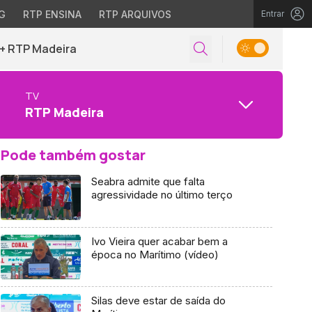
G
RTP ENSINA
RTP ARQUIVOS
Entrar
+ RTP Madeira
TV
RTP Madeira
Pode também gostar
Seabra admite que falta
agressividade no último terço
Ivo Vieira quer acabar bem a
época no Marítimo (vídeo)
Silas deve estar de saída do