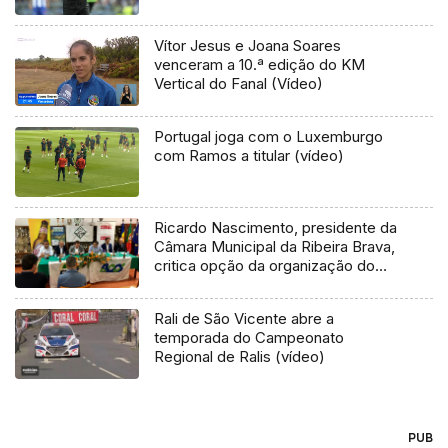
Vítor Jesus e Joana Soares
venceram a 10.ª edição do KM
Vertical do Fanal (Vídeo)
Portugal joga com o Luxemburgo
com Ramos a titular (vídeo)
Ricardo Nascimento, presidente da
Câmara Municipal da Ribeira Brava,
critica opção da organização do
Rali Vinho Madeira não ter optado
por uma das novas classificativas
Rali de São Vicente abre a
do Rali da Ribeira Brava
temporada do Campeonato
Regional de Ralis (vídeo)
PUB