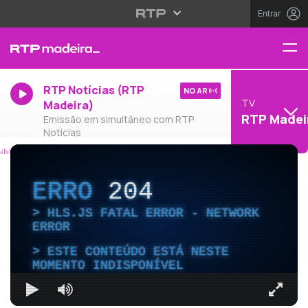
Entrar
RTP Notícias (RTP
NO AR
TV
Madeira)
RTP Madei
Emissão em simultâneo com RTP
Notícias
ERRO
204
HLS.JS FATAL ERROR - NETWORK
ERROR
ESTE CONTEÚDO ESTÁ NESTE
MOMENTO INDISPONÍVEL