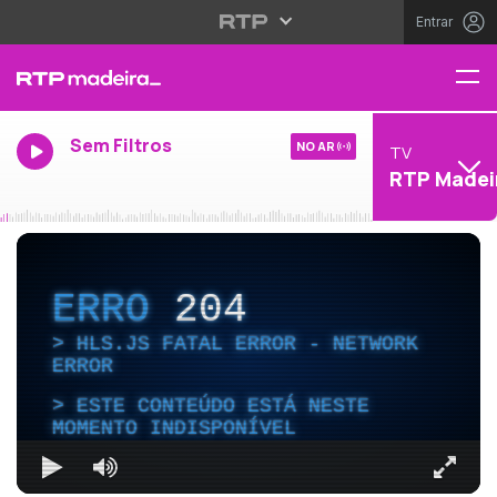
Entrar
Sem Filtros
NO AR
TV
RTP Madei
ERRO
204
HLS.JS FATAL ERROR - NETWORK
ERROR
ESTE CONTEÚDO ESTÁ NESTE
MOMENTO INDISPONÍVEL