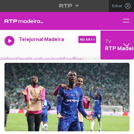
Entrar
Telejornal Madeira
NO AR
TV
RTP Madei