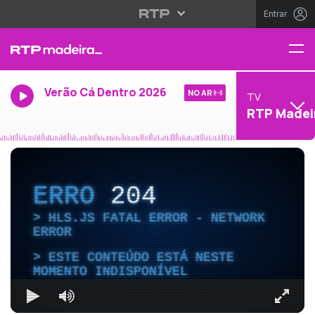
Entrar
Verão Cá Dentro 2026
NO AR
TV
RTP Madei
ERRO
204
HLS.JS FATAL ERROR - NETWORK
ERROR
ESTE CONTEÚDO ESTÁ NESTE
MOMENTO INDISPONÍVEL