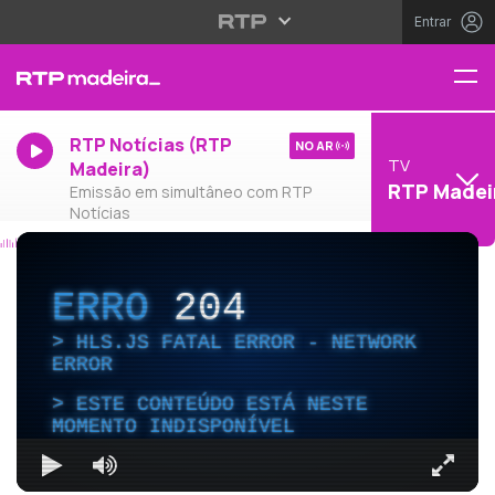
Entrar
RTP Notícias (RTP
NO AR
TV
Madeira)
RTP Madei
Emissão em simultâneo com RTP
Notícias
ERRO
204
HLS.JS FATAL ERROR - NETWORK
ERROR
ESTE CONTEÚDO ESTÁ NESTE
MOMENTO INDISPONÍVEL