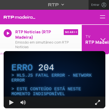
Entrar
RTP Notícias (RTP
NO AR
TV
Madeira)
RTP Madei
Emissão em simultâneo com RTP
Notícias
ERRO
204
HLS.JS FATAL ERROR - NETWORK
ERROR
ESTE CONTEÚDO ESTÁ NESTE
MOMENTO INDISPONÍVEL