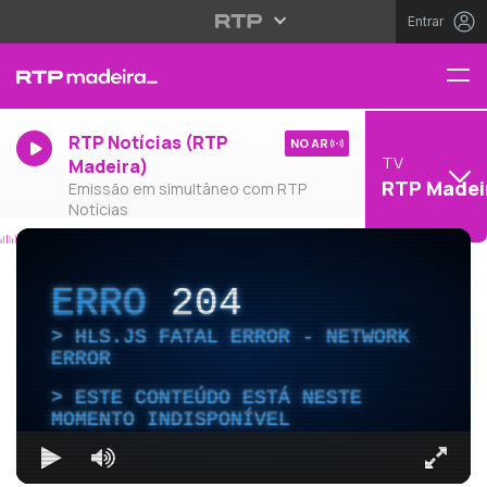
Entrar
RTP Notícias (RTP
NO AR
TV
Madeira)
RTP Madei
Emissão em simultâneo com RTP
Notícias
ERRO
204
HLS.JS FATAL ERROR - NETWORK
ERROR
ESTE CONTEÚDO ESTÁ NESTE
MOMENTO INDISPONÍVEL