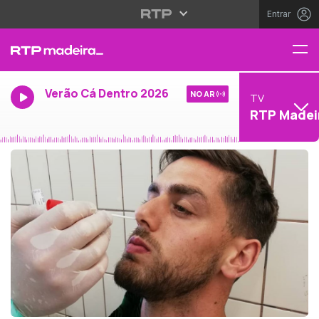
Entrar
Verão Cá Dentro 2026
NO AR
TV
RTP Madei