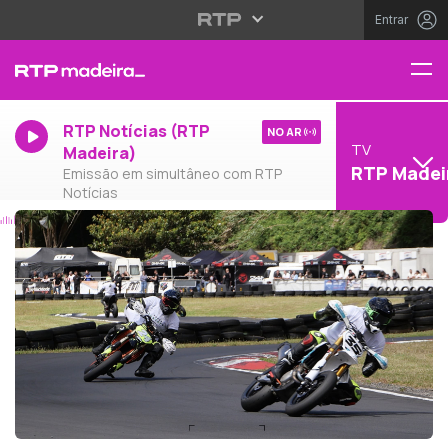
Entrar
RTP Notícias (RTP
NO AR
TV
Madeira)
RTP Madei
Emissão em simultâneo com RTP
Notícias