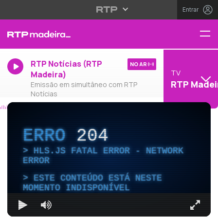
Entrar
RTP Notícias (RTP
NO AR
TV
Madeira)
RTP Madei
Emissão em simultâneo com RTP
Notícias
ERRO
204
HLS.JS FATAL ERROR - NETWORK
ERROR
ESTE CONTEÚDO ESTÁ NESTE
MOMENTO INDISPONÍVEL