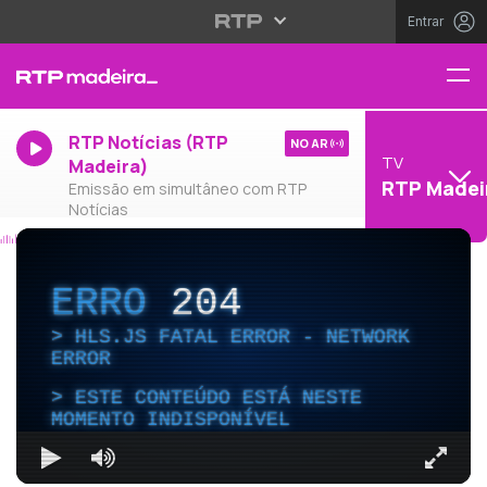
Entrar
RTP Notícias (RTP
NO AR
TV
Madeira)
RTP Madei
Emissão em simultâneo com RTP
Notícias
ERRO
204
HLS.JS FATAL ERROR - NETWORK
ERROR
ESTE CONTEÚDO ESTÁ NESTE
MOMENTO INDISPONÍVEL