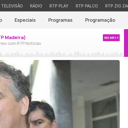
TELEVISÃO
RÁDIO
RTP PLAY
RTP PALCO
RTP ZIG ZA
o
Especiais
Programas
Programação
TP Madeira)
NO AR
neo com RTP Notícias