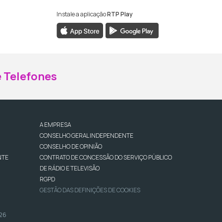
Instale a aplicação
RTP Play
ebook da RTP Madeira
nstagram da RTP Madeira
 Telefones
A EMPRESA
CONSELHO GERAL INDEPENDENTE
CONSELHO DE OPINIÃO
NTE
CONTRATO DE CONCESSÃO DO SERVIÇO PÚBLICO
DE RÁDIO E TELEVISÃO
RGPD
GESTÃO DAS DEFINIÇÕES DE COOKIES
026