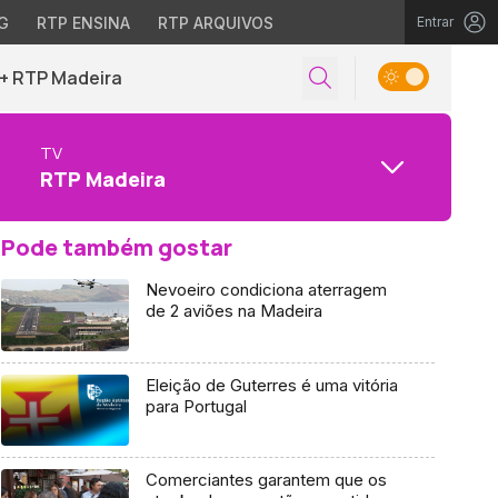
G
RTP ENSINA
RTP ARQUIVOS
Entrar
+ RTP Madeira
TV
RTP Madeira
Pode também gostar
Nevoeiro condiciona aterragem
de 2 aviões na Madeira
Eleição de Guterres é uma vitória
para Portugal
Comerciantes garantem que os