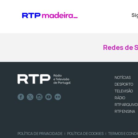
Si
Redes de S
NOTÍCIAS
DESPORTO
TELEVISÃO
RÁDIO
RTP ARQUIVO
RTP ENSINA
POLÍTICA DE PRIVACIDADE
POLÍTICA DE COOKIES
TERMOS E COND
|
|