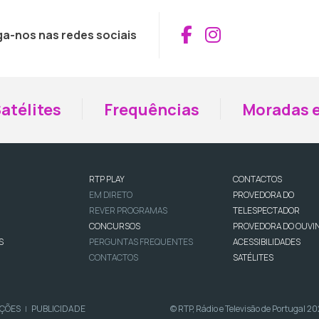
Aceder ao Fac
Aceder ao I
ga-nos nas redes sociais
atélites
Frequências
Moradas e
RTP PLAY
CONTACTOS
EM DIRETO
PROVEDORA DO
REVER PROGRAMAS
TELESPECTADOR
CONCURSOS
PROVEDORA DO OUVI
S
PERGUNTAS FREQUENTES
ACESSIBILIDADES
CONTACTOS
SATÉLITES
IÇÕES
PUBLICIDADE
© RTP, Rádio e Televisão de Portugal 2
|