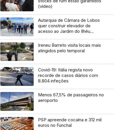
stocks de rum estão garantidos
(vídeo)
Autarquia de Câmara de Lobos
quer construir elevador de
acesso ao Jardim do Ilhéu
(áudio)
Ireneu Barreto visita locais mais
atingidos pelo temporal
Covid-19: Itália regista novo
recorde de casos diários com
8.804 infeções
Menos 67,5% de passageiros no
aeroporto
PSP apreende cocaína e 312 mil
euros no Funchal