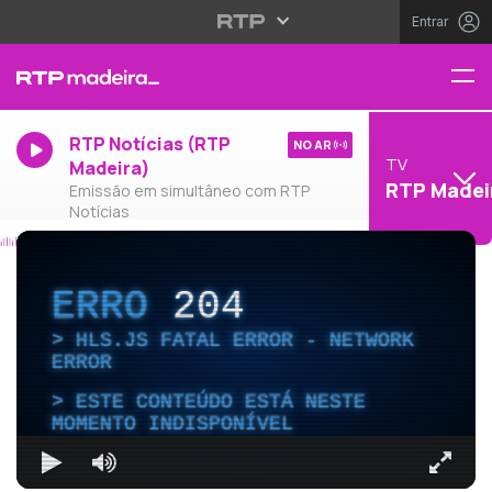
Entrar
RTP Notícias (RTP
NO AR
TV
Madeira)
RTP Madei
Emissão em simultâneo com RTP
Notícias
ERRO
204
HLS.JS FATAL ERROR - NETWORK
ERROR
ESTE CONTEÚDO ESTÁ NESTE
MOMENTO INDISPONÍVEL