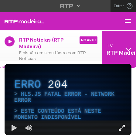
Entrar
RTP Notícias (RTP
NO AR
TV
Madeira)
RTP Madei
Emissão em simultâneo com RTP
Notícias
ERRO
204
HLS.JS FATAL ERROR - NETWORK
ERROR
ESTE CONTEÚDO ESTÁ NESTE
MOMENTO INDISPONÍVEL