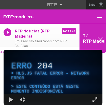
Entrar
RTP Notícias (RTP
NO AR
TV
Madeira)
RTP Madei
Emissão em simultâneo com RTP
Notícias
ERRO
204
HLS.JS FATAL ERROR - NETWORK
ERROR
ESTE CONTEÚDO ESTÁ NESTE
MOMENTO INDISPONÍVEL