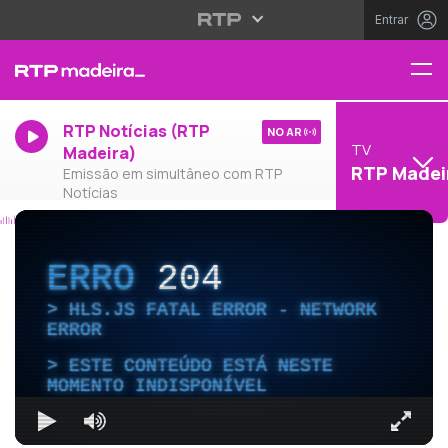
Entrar
RTP Notícias (RTP
NO AR
TV
Madeira)
RTP Madei
Emissão em simultâneo com RTP
Notícias
ERRO
204
HLS.JS FATAL ERROR - NETWORK
ERROR
ESTE CONTEÚDO ESTÁ NESTE
MOMENTO INDISPONÍVEL