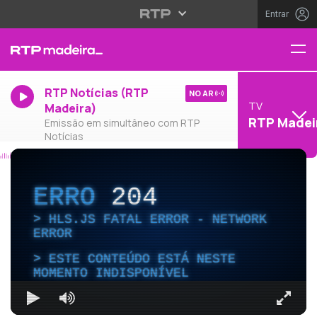
Entrar
RTP Notícias (RTP
NO AR
TV
Madeira)
RTP Madei
Emissão em simultâneo com RTP
Notícias
ERRO
204
HLS.JS FATAL ERROR - NETWORK
ERROR
ESTE CONTEÚDO ESTÁ NESTE
MOMENTO INDISPONÍVEL