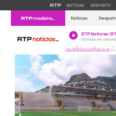
NOTÍCIAS
DESPORTO
Notícias
Desport
RTP Notícias (R
Emissão em simultâ