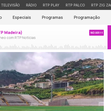
TELEVISÃO
RÁDIO
RTP PLAY
RTP PALCO
RTP ZIG ZA
o
Especiais
Programas
Programação
TP Madeira)
NO AR
neo com RTP Notícias