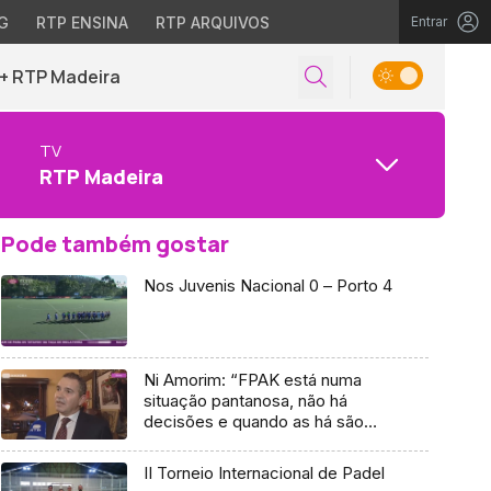
G
RTP ENSINA
RTP ARQUIVOS
Entrar
+ RTP Madeira
TV
RTP Madeira
Pode também gostar
Nos Juvenis Nacional 0 – Porto 4
Ni Amorim: “FPAK está numa
situação pantanosa, não há
decisões e quando as há são
lentas e o ambiente de trabalho é
mau”
II Torneio Internacional de Padel