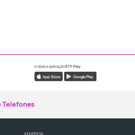
Instale a aplicação
RTP Play
ebook da RTP Madeira
nstagram da RTP Madeira
 Telefones
A EMPRESA