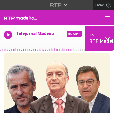
Entrar
Telejornal Madeira
NO AR
TV
RTP Madei