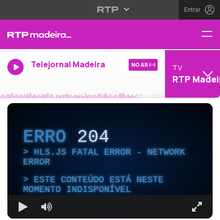
Entrar
Telejornal Madeira
NO AR
TV
RTP Madei
ERRO
204
HLS.JS FATAL ERROR - NETWORK
ERROR
ESTE CONTEÚDO ESTÁ NESTE
MOMENTO INDISPONÍVEL