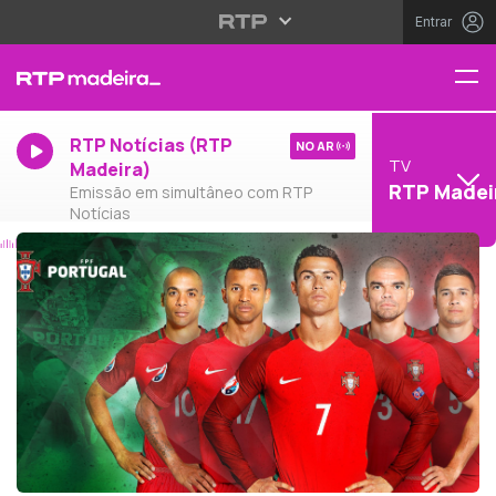
Entrar
RTP Notícias (RTP
NO AR
TV
Madeira)
RTP Madei
Emissão em simultâneo com RTP
Notícias