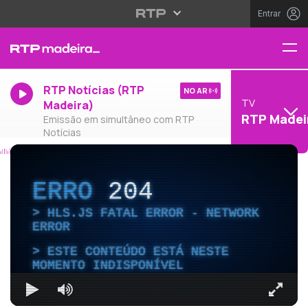
Entrar
RTP Notícias (RTP
NO AR
TV
Madeira)
RTP Madei
Emissão em simultâneo com RTP
Notícias
ERRO
204
HLS.JS FATAL ERROR - NETWORK
ERROR
ESTE CONTEÚDO ESTÁ NESTE
MOMENTO INDISPONÍVEL