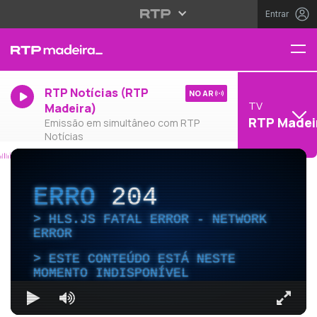
Entrar
RTP Notícias (RTP
NO AR
TV
Madeira)
RTP Madei
Emissão em simultâneo com RTP
Notícias
ERRO
204
HLS.JS FATAL ERROR - NETWORK
ERROR
ESTE CONTEÚDO ESTÁ NESTE
MOMENTO INDISPONÍVEL