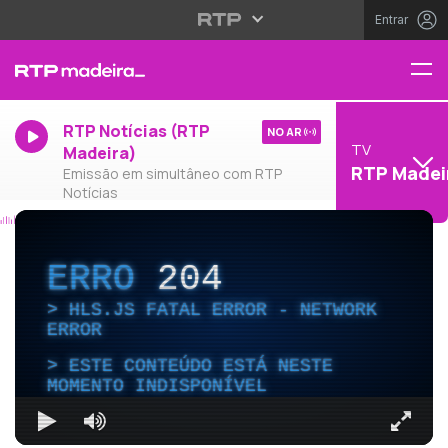
Entrar
RTP Notícias (RTP
NO AR
TV
Madeira)
RTP Madei
Emissão em simultâneo com RTP
Notícias
ERRO
204
HLS.JS FATAL ERROR - NETWORK
ERROR
ESTE CONTEÚDO ESTÁ NESTE
MOMENTO INDISPONÍVEL