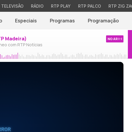
TELEVISÃO
RÁDIO
RTP PLAY
RTP PALCO
RTP ZIG ZA
o
Especiais
Programas
Programação
TP Madeira)
NO AR
neo com RTP Notícias
RROR