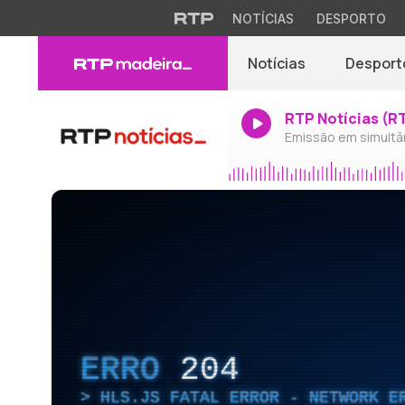
NOTÍCIAS
DESPORTO
Notícias
Desport
RTP Notícias (R
Emissão em simultâ
ERRO
204
HLS.JS FATAL ERROR - NETWORK E