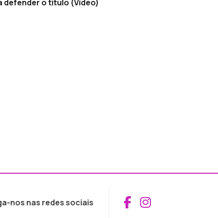
defender o título (Vídeo)
Aceder ao Fac
Aceder ao I
ga-nos nas redes sociais