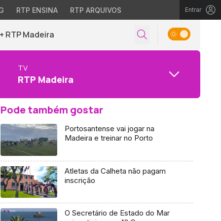
G
RTP ENSINA
RTP ARQUIVOS
Entrar
+ RTP Madeira
TV
RTP Madeira
Pode também gostar
Portosantense vai jogar na
Madeira e treinar no Porto
Atletas da Calheta não pagam
inscrição
O Secretário de Estado do Mar