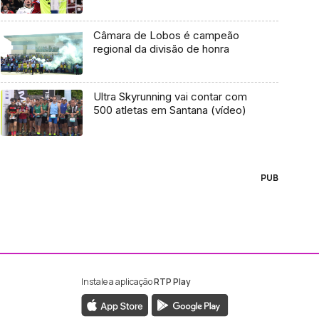
Câmara de Lobos é campeão
regional da divisão de honra
Ultra Skyrunning vai contar com
500 atletas em Santana (vídeo)
PUB
Instale a aplicação
RTP Play
ebook da RTP Madeira
nstagram da RTP Madeira